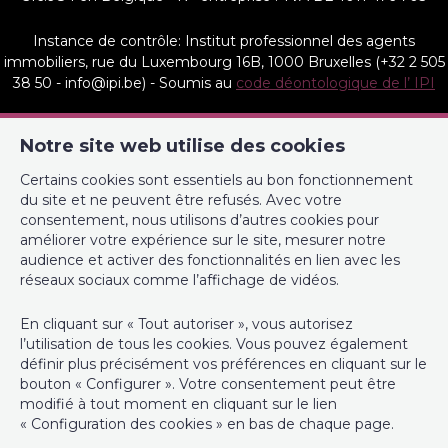
Instance de contrôle: Institut professionnel des agents
immobiliers, rue du Luxembourg 16B, 1000 Bruxelles (+32 2 505
38 50 - info@ipi.be) - Soumis au
code déontologique de l’ IPI
RC professionnelle et cautionnement via AXA Belgium SA,
Notre site web utilise des cookies
Place du Trône 1, 1000 Bruxelles – police n° 730.390.160.
Couverture valable pour les activités réalisées en Belgique
Certains cookies sont essentiels au bon fonctionnement
du site et ne peuvent être refusés. Avec votre
Les services et biens proposés sur le site et autres médias de
consentement, nous utilisons d’autres cookies pour
l’agence immobilières sont décrits de bonne foi, le plus
améliorer votre expérience sur le site, mesurer notre
précisément et fidèlement possible sans que ces informations
audience et activer des fonctionnalités en lien avec les
ne soient contractuelles.
réseaux sociaux comme l’affichage de vidéos.
Compte tiers : BE37 0020 1911 6028
En cliquant sur « Tout autoriser », vous autorisez
l’utilisation de tous les cookies. Vous pouvez également
définir plus précisément vos préférences en cliquant sur le
Responsable anti-blanchiment : Marie Heurteau
bouton « Configurer ». Votre consentement peut être
modifié à tout moment en cliquant sur le lien
Frais d'agence :
« Configuration des cookies » en bas de chaque page.