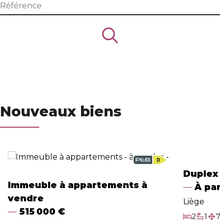
Nos services
Estimation
Search
Contact
Nouveaux biens
Duplex
Immeuble à appartements à
À par
vendre
Liège
515 000 €
2
1