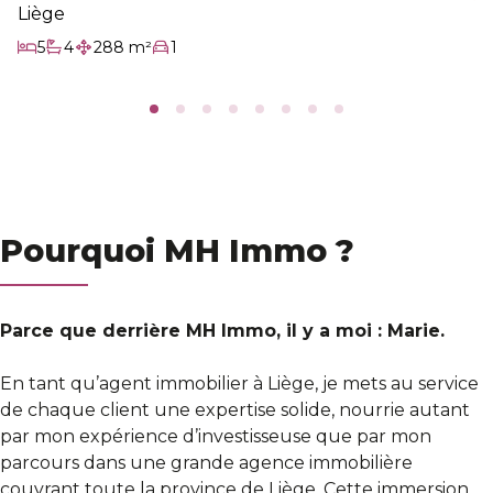
Chambres
Salle d
Sur
Liège
5
4
288 m²
1
Chambres
Salles de bain
Surface habitable
Garage/Parking
Pourquoi MH Immo ?
Parce que derrière MH Immo, il y a moi : Marie.
En tant qu’agent immobilier à Liège, je mets au service
de chaque client une expertise solide, nourrie autant
par mon expérience d’investisseuse que par mon
parcours dans une grande agence immobilière
couvrant toute la province de Liège. Cette immersion