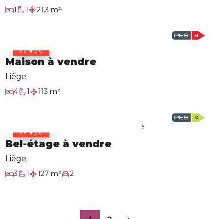
1
1
21,3 m²
Chambre
Salle de bain
Surface habitable
VENDU
Maison à vendre
Liège
4
1
113 m²
Chambres
Salle de bain
Surface habitable
VENDU
Bel-étage à vendre
Liège
3
1
127 m²
2
Chambres
Salle de bain
Surface habitable
Garage/Parking