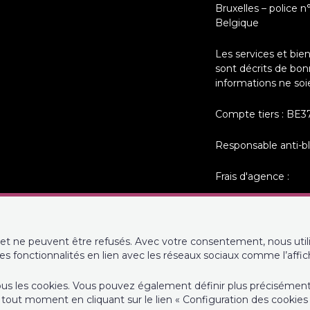
Bruxelles – police n
Belgique
Les services et bie
sont décrits de bon
informations ne soi
Compte tiers : BE3
Responsable anti-b
Frais d'agence :
- 3,025 % (2,5% +2
un immeuble.
et ne peuvent être refusés. Avec votre consentement, nous utili
- 3,025 % (2,5% +2
des fonctionnalités en lien avec les réseaux sociaux comme l’affi
un terrain.
de tous les cookies. Vous pouvez également définir plus précisémen
Conditions générales
tout moment en cliquant sur le lien « Configuration des cookies