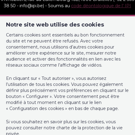
Double vitrage
Oui
38 50 - info@ipi.be) - Soumis au
code déontologique de l’ IPI
Chauffage (Format/energie)
gaz (chau. centr.)
RC professionnelle et cautionnement via AXA Belgium SA,
Notre site web utilise des cookies
Place du Trône 1, 1000 Bruxelles – police n° 730.390.160.
Type de cuisine
semi-équipée
Couverture valable pour les activités réalisées en Belgique
Certains cookies sont essentiels au bon fonctionnement
du site et ne peuvent être refusés. Avec votre
Sdb (Type)
douche dans le bain
Les services et biens proposés sur le site et autres médias de
consentement, nous utilisons d’autres cookies pour
l’agence immobilières sont décrits de bonne foi, le plus
améliorer votre expérience sur le site, mesurer notre
précisément et fidèlement possible sans que ces informations
Double vitrage (type)
isol. thermique et acoustique
audience et activer des fonctionnalités en lien avec les
ne soient contractuelles.
réseaux sociaux comme l’affichage de vidéos.
Sdb 2 (type)
douche dans le bain
Compte tiers : BE37 0020 1911 6028
En cliquant sur « Tout autoriser », vous autorisez
l’utilisation de tous les cookies. Vous pouvez également
Sdb 3 (type)
douche dans le bain
définir plus précisément vos préférences en cliquant sur le
Responsable anti-blanchiment : Marie Heurteau
bouton « Configurer ». Votre consentement peut être
Sdb 3 (type)
douche
modifié à tout moment en cliquant sur le lien
Frais d'agence :
« Configuration des cookies » en bas de chaque page.
Spécificités terrain
- 3,025 % (2,5% +21% TVA) du prix de vente avec un minimum de
Si vous souhaitez en savoir plus sur les cookies, vous
6.050 € (TTC) pour un immeuble.
pouvez consulter notre
charte de la protection de la vie
Orientation du bâtiment (-)
sud-ouest
privée
.