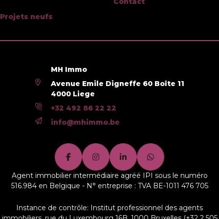
Contact
Espace ventilé
Oui
Projets neufs
Type de toit
toit plat
Nom, catégorie & situation
MH Immo
Avenue Emile Digneffe 60 Boîte 11
Nombre d'étages (numéro)
2
4000 Liege
+32 492 86 22 22
Equipement de base
info@mhimmo.be
Accès handicapés
Non
Cuisine
Oui
Agent immobilier intermédiaire agréé IPI sous le numéro
Chauffage (ind/coll) (type (ind/coll))
individuel
516.984 en Belgique - N° entreprise : TVA BE-1011 476 705
Ascenseur
Non
Instance de contrôle: Institut professionnel des agents
immobiliers, rue du Luxembourg 16B, 1000 Bruxelles (+32 2 505