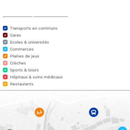
PEB 59.003
PEB 59.002
Sélection des points d'intérêts
PEB 59.011
PEB 59.012
Brochure
Transports en communs
Gares
Ecoles & universités
Caractéristiques
Commerces
Plaines de jeux
Général
Crèches
Sports & loisirs
Référence
7779663
Hôpitaux & soins médicaux
Restaurants
Catégorie
Immeuble à appartements
Meublé
Non
Nombre de chambres
5
Nombre de salles de bain
4