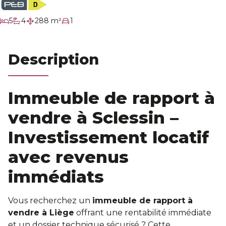
Nos services
chambres
5
4
288 m²
1
salles de bain
Estimation
Description
Contact
Immeuble de rapport à
vendre à Sclessin –
Investissement locatif
avec revenus
immédiats
Vous recherchez un
immeuble de rapport à
vendre à Liège
offrant une rentabilité immédiate
et un dossier technique sécurisé ? Cette