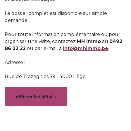
Le dossier complet est disponible sur simple
demande.
Pour toute information complémentaire ou pour
organiser une visite, contactez
MH Immo
au
0492
86 22 22
ou par e-mail à
info@mhimmo.be
.
Adresse :
Rue de Trazegnies 59 - 4000 Liège
Documents
Afficher les détails
Document d'offre
Plan immeuble