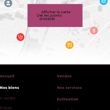
Garage
Oui
Afficher la carte
et les points
d'intérêt
Terrasse
Oui
Parking
Non
Surface habitable
288 m²
Surface du terrain
206 m²
Disponibilité
à l'acte
Accueil
Vendus
Bâtiment
Nos biens
Nos services
Année de construction
1956
A vendre
Estimation
Nombre de garage
1
A louer