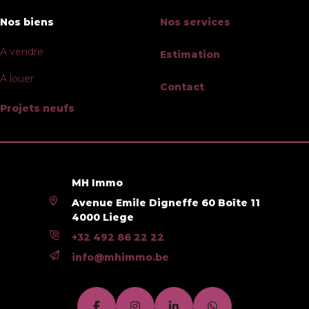
Année de construction
2025
Nos biens
Nos services
Carport
Oui
A vendre
Estimation
Parking(s) extérieur (nombre)
2
A louer
Contact
Nom, catégorie & situation
Projets neufs
Nombre d'étages
1
Equipement de base
MH Immo
Avenue Emile Digneffe 60 Boîte 11
4000 Liege
Accès handicapés
Non
+32 492 86 22 22
Cuisine
Oui
info@mhimmo.be
Chauffage (ind/coll) (type (ind/coll))
individuel