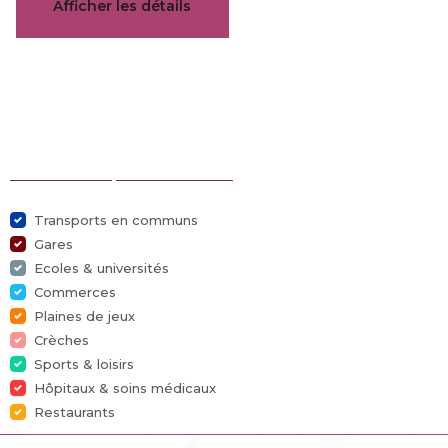
Afficher les détails
Brochure
Caractéristiques
Sélection des points d'intérêts
Général
Transports en communs
Gares
Référence
7707873
Ecoles & universités
Commerces
Catégorie
Maison
Plaines de jeux
Crèches
Meublé
Non
Sports & loisirs
Hôpitaux & soins médicaux
Nombre de chambres
3
Restaurants
Nombre de salles de bain
2