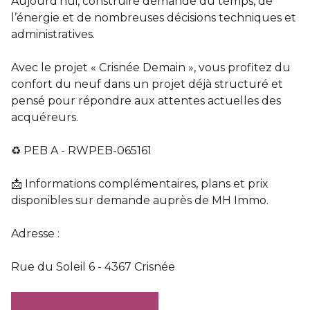
Aujourd’hui, construire demande du temps, de
l’énergie et de nombreuses décisions techniques et
administratives.
Avec le projet « Crisnée Demain », vous profitez du
confort du neuf dans un projet déjà structuré et
pensé pour répondre aux attentes actuelles des
acquéreurs.
♻ PEB A - RWPEB-065161
📩 Informations complémentaires, plans et prix
disponibles sur demande auprès de MH Immo.
Adresse :
Rue du Soleil 6 - 4367 Crisnée
Documents