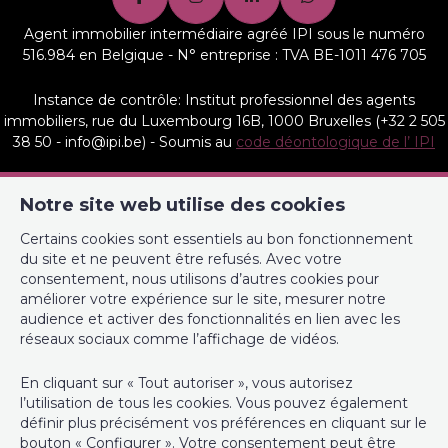
Ascenseur
Non
Agent immobilier intermédiaire agréé IPI sous le numéro
Double vitrage
Oui
516.984 en Belgique - N° entreprise : TVA BE-1011 476 705
Chauffage (type)
Chauffage partiel au sol
Instance de contrôle: Institut professionnel des agents
immobiliers, rue du Luxembourg 16B, 1000 Bruxelles (+32 2 505
Type de cuisine
équipée
38 50 - info@ipi.be) - Soumis au
code déontologique de l’ IPI
Sdb (type)
douche
RC professionnelle et cautionnement via AXA Belgium SA,
Notre site web utilise des cookies
Place du Trône 1, 1000 Bruxelles – police n° 730.390.160.
Double vitrage (type)
isol. thermique et acoustique
Couverture valable pour les activités réalisées en Belgique
Certains cookies sont essentiels au bon fonctionnement
du site et ne peuvent être refusés. Avec votre
Parlophone
Non
Les services et biens proposés sur le site et autres médias de
consentement, nous utilisons d’autres cookies pour
l’agence immobilières sont décrits de bonne foi, le plus
améliorer votre expérience sur le site, mesurer notre
précisément et fidèlement possible sans que ces informations
Videophone
Non
audience et activer des fonctionnalités en lien avec les
ne soient contractuelles.
réseaux sociaux comme l’affichage de vidéos.
Sdb 2 (type)
douche et bain
Compte tiers : BE37 0020 1911 6028
En cliquant sur « Tout autoriser », vous autorisez
l’utilisation de tous les cookies. Vous pouvez également
Adoucisseur
Non
définir plus précisément vos préférences en cliquant sur le
Responsable anti-blanchiment : Marie Heurteau
bouton « Configurer ». Votre consentement peut être