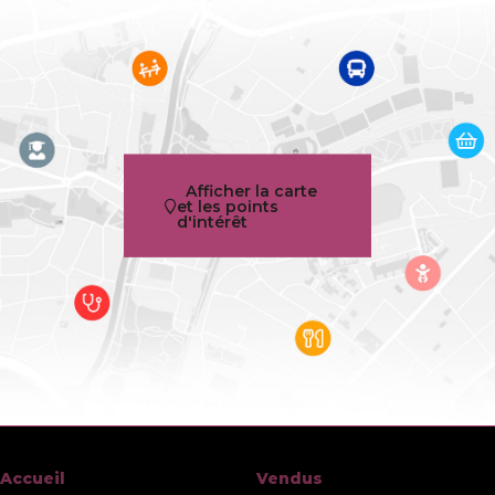
Jardin
Oui
Surface du jardin
400 m²
Garage
Non
Terrasse
Oui
Afficher la carte
et les points
d'intérêt
Parking
Oui
Surface habitable
176 m²
Surface du terrain
480 m²
Disponibilité
à l'acte
Bâtiment
Accueil
Vendus