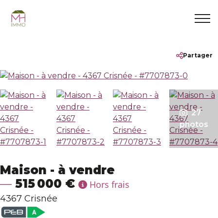
Accueil
+32 492 86 22 22
info@mhimmo.be
Partager
Nos biens
A vendre
27
photos
A louer
Projets neufs
Maison - à vendre
515 000 €
Hors frais
Vendus
4367 Crisnée