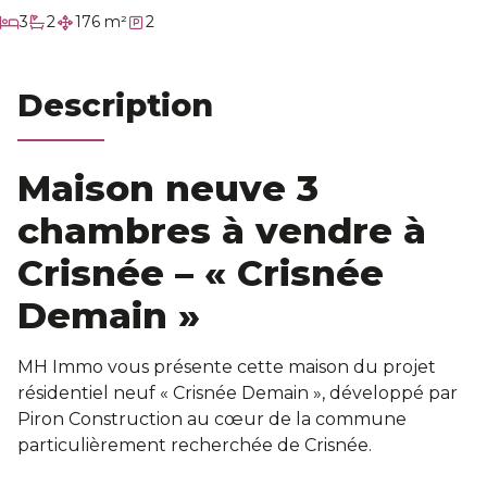
Nos services
chambres
3
2
176 m²
2
salles de bain
Estimation
Description
Contact
Maison neuve 3
chambres à vendre à
Crisnée – « Crisnée
Demain »
MH Immo vous présente cette maison du projet
résidentiel neuf « Crisnée Demain », développé par
Piron Construction au cœur de la commune
particulièrement recherchée de Crisnée.